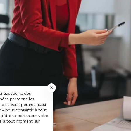
ou accéder à des
nnées personnelles
nce et vous permet aussi
r » pour consentir à tout
épôt de cookies sur votre
es à tout moment sur