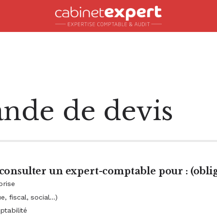
Accueil
nde de devis
consulter un expert-comptable pour : (oblig
prise
eurs
0 €
, fiscal, social...)
0 000 €
tabilité
rales
00 000 €