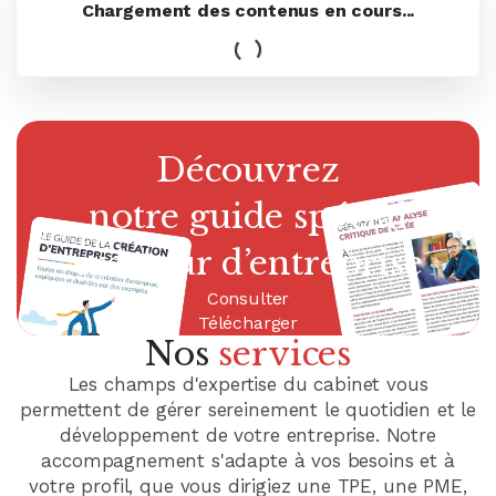
Découvrez
Découvrez
Découvrez
Découvrez
notre guide pratique
notre guide spécial
notre guide spécial
notre guide spécial
facturation électronique
gestion de patrimoine
créateur d’entreprise
chef d'entreprise
Consulter
Consulter
Consulter
Consulter
Présentation Guide n° 1
Présentation Guide n° 2
Présentation Guide n° 3
Présentation Guide n° 4
Télécharger
Télécharger
Télécharger
Télécharger
Nos
services
Les champs d'expertise du cabinet vous
permettent de gérer sereinement le quotidien et le
développement de votre entreprise. Notre
accompagnement s'adapte à vos besoins et à
votre profil, que vous dirigiez une TPE, une PME,