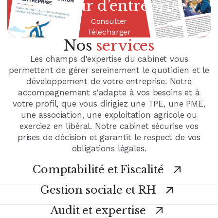
facturation électronique
gestion de patrimoine
créateur d’entreprise
chef d'entreprise
Consulter
Consulter
Consulter
Consulter
Présentation Guide n° 1
Présentation Guide n° 2
Présentation Guide n° 3
Présentation Guide n° 4
Télécharger
Télécharger
Télécharger
Télécharger
Nos
services
Les champs d'expertise du cabinet vous
permettent de gérer sereinement le quotidien et le
développement de votre entreprise. Notre
accompagnement s'adapte à vos besoins et à
votre profil, que vous dirigiez une TPE, une PME,
une association, une exploitation agricole ou
exerciez en libéral. Notre cabinet sécurise vos
prises de décision et garantit le respect de vos
obligations légales.
Comptabilité et Fiscalité
Gestion sociale et RH
Audit et expertise