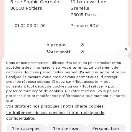
5 rue Sophie Germain
10 boulevard de
86000 Poitiers
Grenelle
75015 Paris
01 02 03 04 05
Prendre RDV
À propos
Votre profil
Nos services
05 49 20 60 20
Nous et nos partenaires utilisons des cookies pour stocker et/ou
Ressources
accéder à des informations sur votre terminal. Le traitement de
Demande de devis
certaines données personnelles permet d'améliorer notre offre via
Nos annonces
l'analyse, la mesure d'audience et vous permet aussi d’interagir
Facebook
avec les réseaux sociaux. Cliquez sur « Tout accepter » pour
consentir à tout dépôt de cookies ou sur « Tout refuser » pour
Instagram
Mentions légales et RGPD
Plan du site
Gestion des cookies
proscrire tout dépôt de cookies sur votre terminal. Vous pouvez
Charte cookies
Politique de confidentialité
personnaliser et modifier vos préférences à tout moment sur notre
LinkedIn
© 2025 - 2026 Site réalisé par Les Echos Publishing
site.
Administration
Vos droits et nos pratiques : notre charte cookies.
Chatbot
Le traitement de vos données : notre politique de
confidentialité.
Haut de page
Tout accepter
Tout refuser
Personnaliser
Ouvr