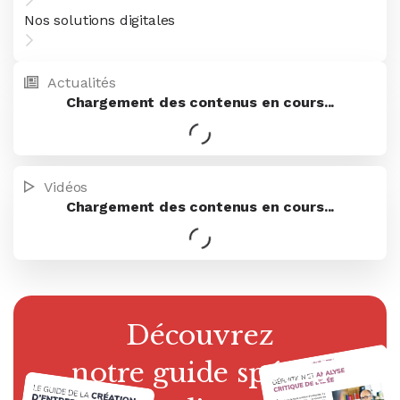
Nos solutions digitales
Actualités
Vidéos
Découvrez
Découvrez
Découvrez
Découvrez
notre guide pratique
notre guide spécial
notre guide spécial
notre guide spécial