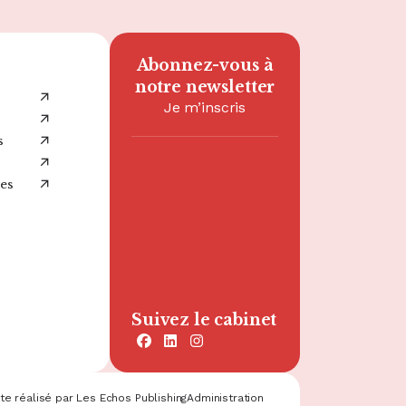
Abonnez-vous à
notre newsletter
Je m’inscris
Bureau de Paris
s
10 boulevard de
Grenelle
es
75015 Paris
Suivez le cabinet
facebook
linkedin
instagram
te réalisé par Les Echos Publishing
Administration