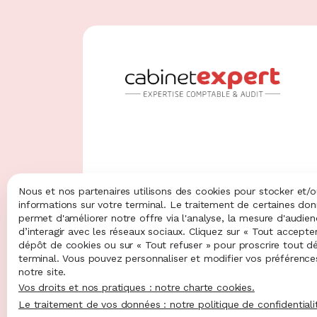
au de Paris
Bureau de Poitiers
ulevard de
5 rue Sophie Germain
lle
86000 Poitiers
 Paris
Nous et nos partenaires utilisons des cookies pour stocker et/
informations sur votre terminal. Le traitement de certaines do
4.9
permet d'améliorer notre offre via l'analyse, la mesure d'audie
d’interagir avec les réseaux sociaux. Cliquez sur « Tout accepte
58 avis clients
dépôt de cookies ou sur « Tout refuser » pour proscrire tout d
terminal. Vous pouvez personnaliser et modifier vos préférenc
notre site.
Vos droits et nos pratiques : notre charte cookies.
Le traitement de vos données : notre politique de confidentiali
Mentions légales et RGPD
Plan du site
Gestion de