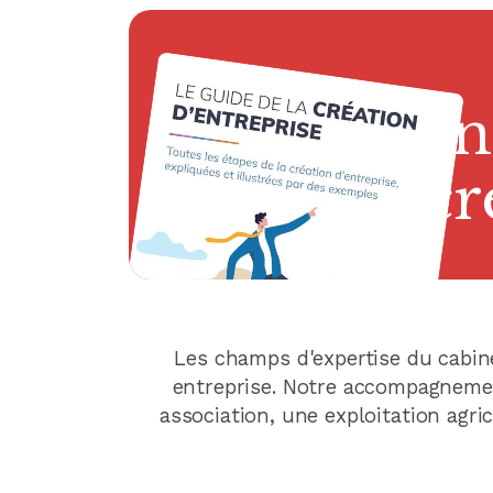
no
n
n
n
fac
ge
cr
Les champs d'expertise du cabin
entreprise. Notre accompagnement
association, une exploitation agric