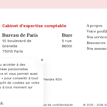
Cabinet d’expertise comptable
À propos
Votre profil
Bureau de Paris
Bureau de Poitiers
Nos service
10 boulevard de
5 rue Sophie Germain
Ressources
Grenelle
86000 Poitiers
Nos annonc
75015 Paris
Bureau n° 1
Bureau n° 2
ou accéder à des
nnées personnelles
nce et vous permet aussi
r » pour consentir à tout
01 02 03 04 05
Prendre RDV
épôt de cookies sur votre
es à tout moment sur
té.
s cookies
Charte cookies
Politique de confidentialité
© 2025 - 2026 Si