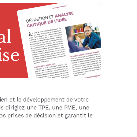
que
al
al
al
ique
ine
ise
e
ien et le développement de votre
us dirigiez une TPE, une PME, une
os prises de décision et garantit le