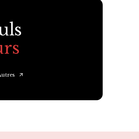
uls
urs
Autres