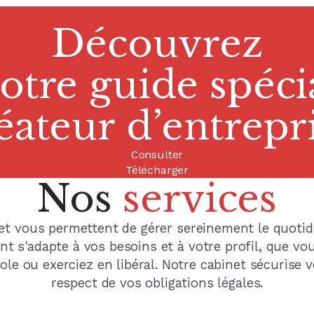
Découvrez
Découvrez
Découvrez
Découvrez
tre guide prati
otre guide spéci
otre guide spéci
otre guide spéci
turation électron
stion de patrimo
éateur d’entrepr
chef d'entrepris
Consulter
Consulter
Consulter
Consulter
Présentation Guide n° 1
Présentation Guide n° 2
Présentation Guide n° 3
Présentation Guide n° 4
Télécharger
Télécharger
Télécharger
Télécharger
Nos
services
et vous permettent de gérer sereinement le quotid
 s'adapte à vos besoins et à votre profil, que vo
ole ou exerciez en libéral. Notre cabinet sécurise v
respect de vos obligations légales.