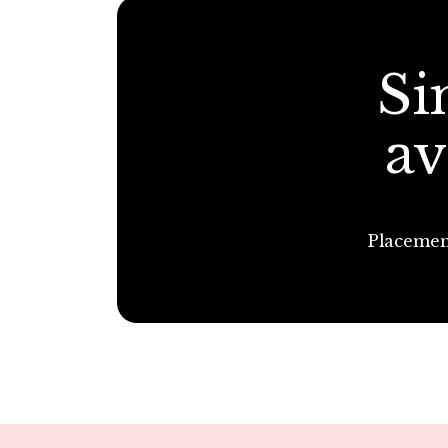
Si
av
Placemen