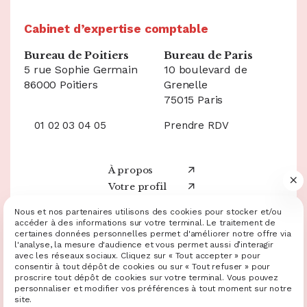
Cabinet d’expertise comptable
Bureau de Poitiers
Bureau de Paris
5 rue Sophie Germain
10 boulevard de
86000 Poitiers
Grenelle
75015 Paris
01 02 03 04 05
Prendre RDV
À propos
Votre profil
Nos services
05 49 20 60 20
Nous et nos partenaires utilisons des cookies pour stocker et/ou
Ressources
accéder à des informations sur votre terminal. Le traitement de
Demande de devis
certaines données personnelles permet d'améliorer notre offre via
Nos annonces
l'analyse, la mesure d'audience et vous permet aussi d’interagir
Facebook
avec les réseaux sociaux. Cliquez sur « Tout accepter » pour
consentir à tout dépôt de cookies ou sur « Tout refuser » pour
Instagram
Mentions légales et RGPD
Plan du site
Gestion des cookies
proscrire tout dépôt de cookies sur votre terminal. Vous pouvez
Charte cookies
Politique de confidentialité
personnaliser et modifier vos préférences à tout moment sur notre
LinkedIn
© 2025 - 2026 Site réalisé par Les Echos Publishing
site.