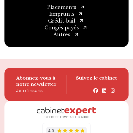
Placements
Emprunts
Crédit-bail
Congés payés
Autres
Abonnez-vous à
Suivez le cabinet
notre newsletter
Je m’inscris
facebook
linkedin
instagra
4.9