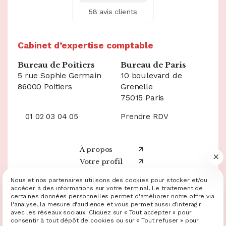
58 avis clients
Cabinet d’expertise comptable
Bureau de Poitiers
Bureau de Paris
5 rue Sophie Germain
10 boulevard de
86000 Poitiers
Grenelle
75015 Paris
01 02 03 04 05
Prendre RDV
À propos
Votre profil
Nos services
05 49 20 60 20
Nous et nos partenaires utilisons des cookies pour stocker et/ou
Ressources
accéder à des informations sur votre terminal. Le traitement de
Demande de devis
certaines données personnelles permet d'améliorer notre offre via
Nos annonces
l'analyse, la mesure d'audience et vous permet aussi d’interagir
Facebook
avec les réseaux sociaux. Cliquez sur « Tout accepter » pour
consentir à tout dépôt de cookies ou sur « Tout refuser » pour