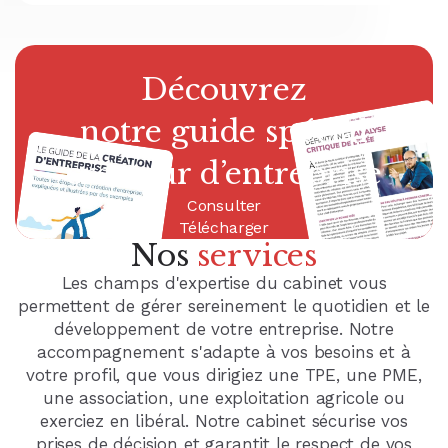
Découvrez
Découvrez
Découvrez
Découvrez
notre guide pratique
notre guide spécial
notre guide spécial
notre guide spécial
facturation électronique
gestion de patrimoine
créateur d’entreprise
chef d'entreprise
Consulter
Consulter
Consulter
Consulter
Présentation Guide n° 1
Présentation Guide n° 2
Présentation Guide n° 3
Présentation Guide n° 4
Télécharger
Télécharger
Télécharger
Télécharger
Nos
services
Les champs d'expertise du cabinet vous
permettent de gérer sereinement le quotidien et le
développement de votre entreprise. Notre
accompagnement s'adapte à vos besoins et à
votre profil, que vous dirigiez une TPE, une PME,
une association, une exploitation agricole ou
exerciez en libéral. Notre cabinet sécurise vos
prises de décision et garantit le respect de vos