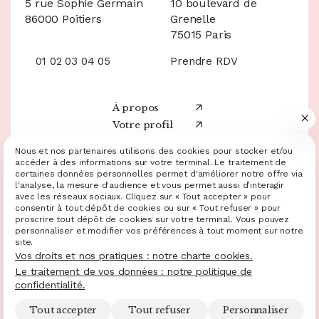
5 rue Sophie Germain
10 boulevard de
86000 Poitiers
Grenelle
75015 Paris
01 02 03 04 05
Prendre RDV
À propos
Votre profil
Nos services
05 49 20 60 20
Nous et nos partenaires utilisons des cookies pour stocker et/ou
Ressources
accéder à des informations sur votre terminal. Le traitement de
Demande de devis
certaines données personnelles permet d'améliorer notre offre via
Nos annonces
l'analyse, la mesure d'audience et vous permet aussi d’interagir
Facebook
avec les réseaux sociaux. Cliquez sur « Tout accepter » pour
consentir à tout dépôt de cookies ou sur « Tout refuser » pour
Instagram
Mentions légales et RGPD
Plan du site
Gestion des cookies
proscrire tout dépôt de cookies sur votre terminal. Vous pouvez
Charte cookies
Politique de confidentialité
personnaliser et modifier vos préférences à tout moment sur notre
© 2025 - 2026 Site réalisé par Les Echos Publishing
LinkedIn
site.
Administration
Vos droits et nos pratiques : notre charte cookies.
Chatbot
Le traitement de vos données : notre politique de
confidentialité.
Haut de page
Tout accepter
Tout refuser
Personnaliser
Ouvr