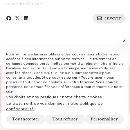
Suivant
Précédent
envoyer
Partager sur facebook
Partager sur X
Publier sur Linkedin
Nous et nos partenaires utilisons des cookies pour stocker et/ou
accéder à des informations sur votre terminal. Le traitement de
certaines données personnelles permet d'améliorer notre offre via
l'analyse, la mesure d'audience et vous permet aussi d’interagir
avec les réseaux sociaux. Cliquez sur « Tout accepter » pour
consentir à tout dépôt de cookies ou sur « Tout refuser » pour
Mentions légales et RGPD
Plan du site
Gestion des cookies
proscrire tout dépôt de cookies sur votre terminal. Vous pouvez
Charte cookies
Politique de confidentialité
personnaliser et modifier vos préférences à tout moment sur notre
© 2025 - 2026 Site réalisé par Les Echos Publishing
site.
Administration
Vos droits et nos pratiques : notre charte cookies.
Le traitement de vos données : notre politique de
confidentialité.
Tout accepter
Tout refuser
Personnaliser