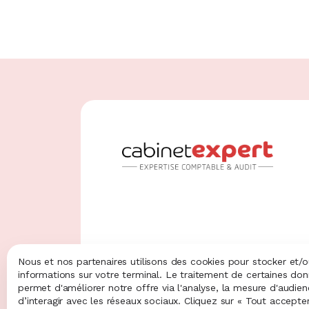
au de Paris
Bureau de Poitiers
ulevard de
5 rue Sophie Germain
lle
86000 Poitiers
 Paris
Nous et nos partenaires utilisons des cookies pour stocker et/
informations sur votre terminal. Le traitement de certaines do
4.9
permet d'améliorer notre offre via l'analyse, la mesure d'audie
d’interagir avec les réseaux sociaux. Cliquez sur « Tout accepte
58 avis clients