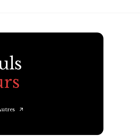
uls
urs
Autres