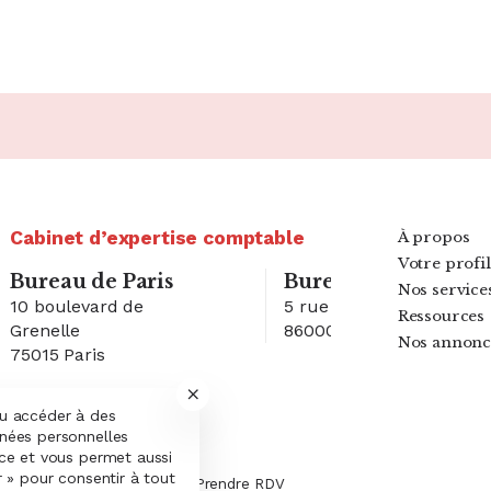
Cabinet d’expertise comptable
À propos
Votre profil
Bureau de Paris
Bureau de Poitiers
Nos service
10 boulevard de
5 rue Sophie Germain
Ressources
Grenelle
86000 Poitiers
Nos annonc
75015 Paris
Bureau n° 1
Bureau n° 2
ou accéder à des
nnées personnelles
nce et vous permet aussi
r » pour consentir à tout
01 02 03 04 05
Prendre RDV