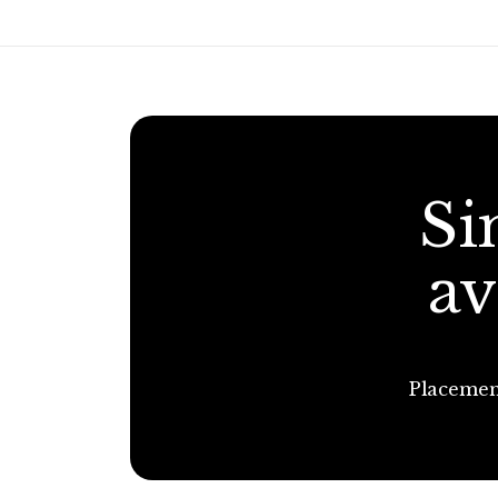
Si
av
Placemen