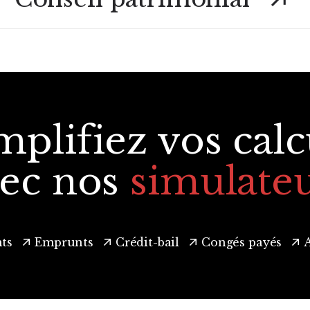
Voir tous nos services
mplifiez vos calc
ec nos
simulate
ts
Emprunts
Crédit-bail
Congés payés