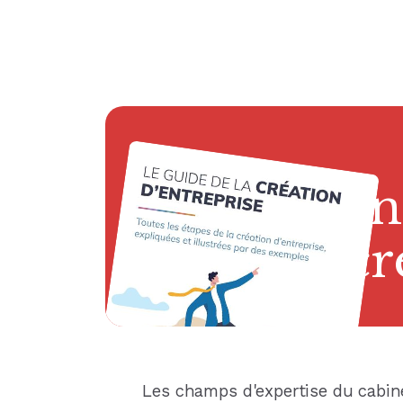
no
n
n
n
fac
ge
cr
Les champs d'expertise du cabin