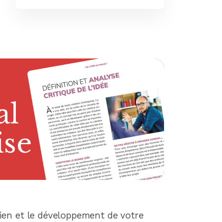
que
al
al
al
ique
ine
ise
e
ien et le développement de votre