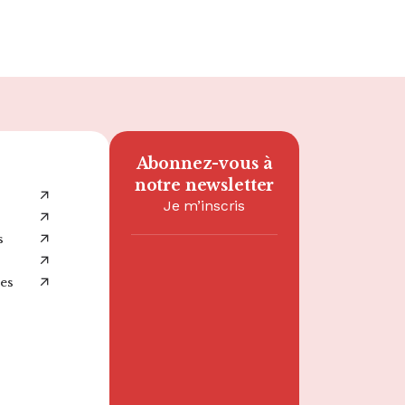
Abonnez-vous à
notre newsletter
Je m’inscris
Bureau de Paris
s
10 boulevard de
Grenelle
es
75015 Paris